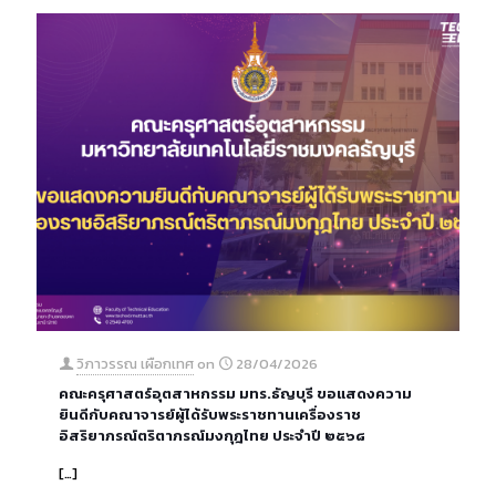
วิภาวรรณ เผือกเทศ
on
28/04/2026
คณะครุศาสตร์อุตสาหกรรม มทร.ธัญบุรี ขอแสดงความ
ยินดีกับคณาจารย์ผู้ได้รับพระราชทานเครื่องราช
อิสริยาภรณ์ตริตาภรณ์มงกุฎไทย ประจำปี ๒๕๖๘
[…]