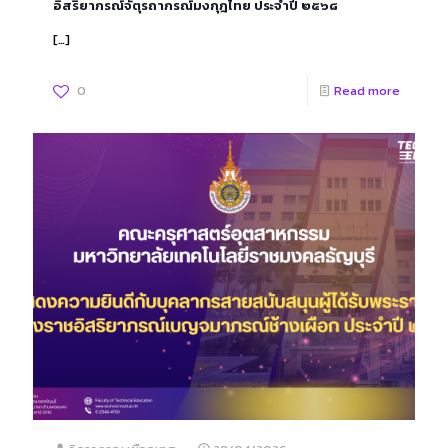
อิสริยาภรณ์จัตุรถาภรณ์มงกุฎไทย ประจำปี ๒๕๖๘
[…]
0
Read more