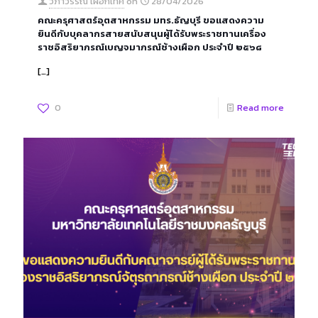
วิภาวรรณ เผือกเทศ
on
28/04/2026
คณะครุศาสตร์อุตสาหกรรม มทร.ธัญบุรี ขอแสดงความ
ยินดีกับบุคลากรสายสนับสนุนผู้ได้รับพระราชทานเครื่อง
ราชอิสริยาภรณ์เบญจมาภรณ์ช้างเผือก ประจำปี ๒๕๖๘
[…]
0
Read more