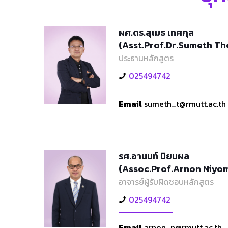
ผศ.ดร.สุเมธ เทศกุล
(Asst.Prof.Dr.Sumeth Th
ประธานหลักสูตร
025494742
Email
sumeth_t@rmutt.ac.th
รศ.อานนท์ นิยมผล
(Assoc.Prof.Arnon Niyo
อาจารย์ผู้รับผิดชอบหลักสูตร
025494742
Email
arnon_n@rmutt.ac.th