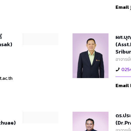
Email
์
ผศ.บุญ
nsak)
(Asst
Sribu
อาจารย์
025
.ac.th
Email
ดร.ประ
chuae)
(Dr.P
อาจารย์