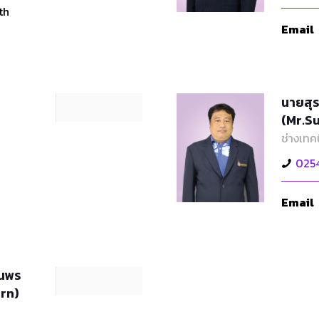
th
Email
นายสุร
(Mr.S
ช่างเทค
025
Email
รณพร
rn)