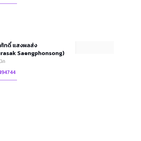
ศักดิ์ แสงผลส่ง
urasak Saengphonsong)
นิค
494744