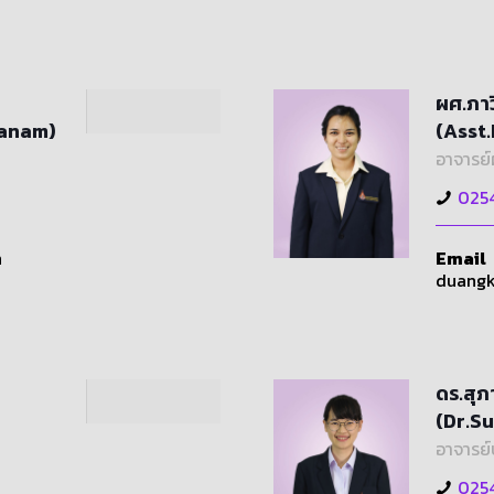
ผศ.ภาว
sanam)
(Asst
อาจารย์
025
h
Email
duangk
ดร.สุภ
(Dr.S
อาจารย์
025