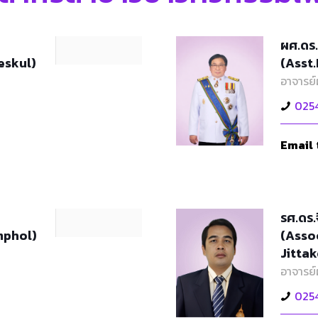
ผศ.ดร.
eskul)
(Asst.
อาจารย์
025
Email
รศ.ดร.
mphol)
(Asso
Jittak
อาจารย์
025