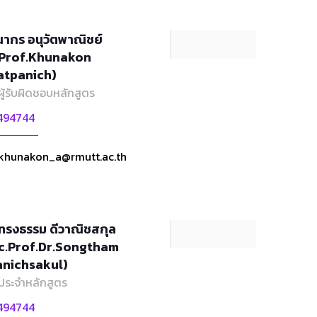
ากร อนุวัตพาณิชย์
.Prof.Khunakon
tpanich)
ผู้รับผิดชอบหลักสูตร
494744
khunakon_a@rmutt.ac.th
ทรงธรรม ดีวาณิชสกุล
c.Prof.Dr.Songtham
nichsakul)
ประจำหลักสูตร
494744