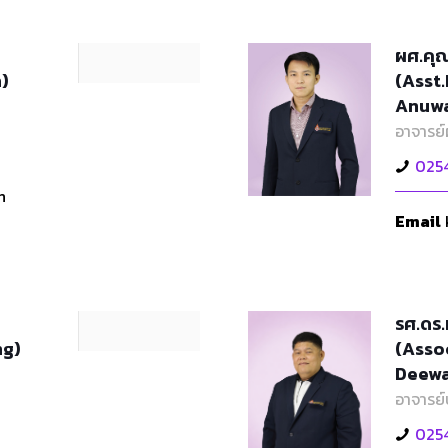
ผศ.คุณ
)
(Asst
Anuwa
อาจารย์
025
h
Email
รศ.ดร.
ng)
(Asso
Deewa
อาจารย์
025