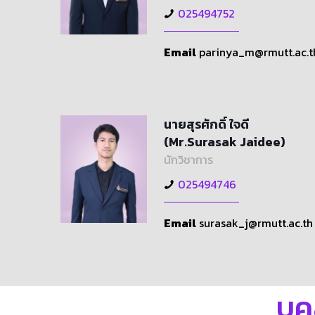
025494752
Email
parinya_m@rmutt.ac.t
นายสุรศักดิ์ ใจดี
(Mr.Surasak Jaidee)
นักวิชาการ
025494746
Email
surasak_j@rmutt.ac.th
บุ