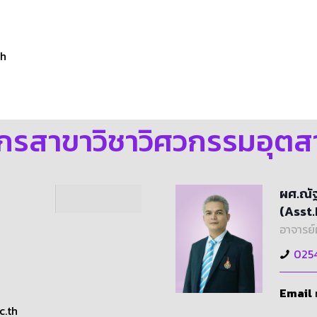
th
กรสาขาวิชาวิศวกรรมอุต
ผศ.ณัฐ
(Asst
อาจารย์
025
Email
c.th