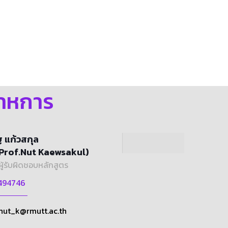
สาหการ
 แก้วสกุล
.Prof.Nut Kaewsakul)
ผู้รับผิดชอบหลักสูตร
494746
nut_k@rmutt.ac.th