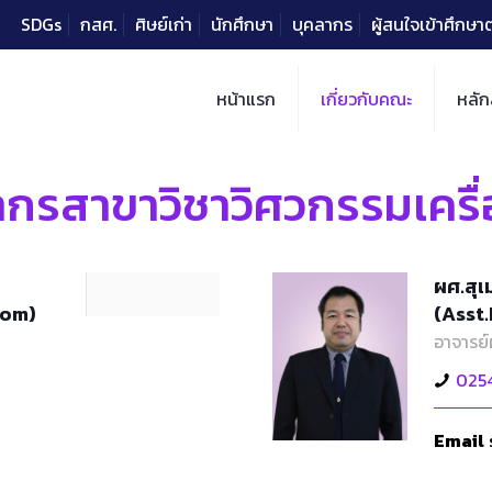
SDGs
กสศ.
ศิษย์เก่า
นักศึกษา
บุคลากร
ผู้สนใจเข้าศึกษ
หน้าแรก
เกี่ยวกับคณะ
หลัก
ากรสาขาวิชาวิศวกรรมเครื
ผศ.สุเ
nom)
(Asst
อาจารย์
025
Email