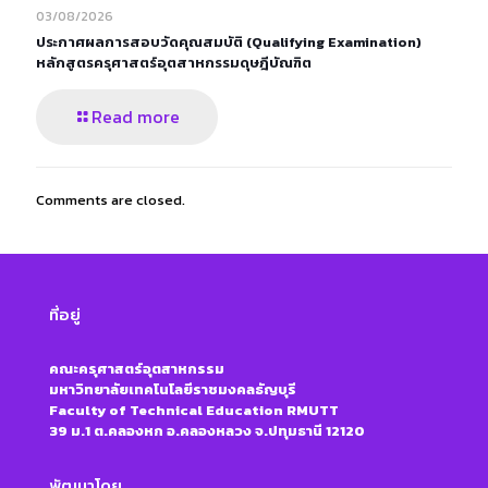
03/08/2026
ประกาศผลการสอบวัดคุณสมบัติ (Qualifying Examination)
หลักสูตรครุศาสตร์อุตสาหกรรมดุษฎีบัณฑิต
Read more
Comments are closed.
ที่อยู่
คณะครุศาสตร์อุตสาหกรรม
มหาวิทยาลัยเทคโนโลยีราชมงคลธัญบุรี
Faculty of Technical Education RMUTT
39 ม.1 ต.คลองหก อ.คลองหลวง จ.ปทุมธานี 12120
พัฒนาโดย