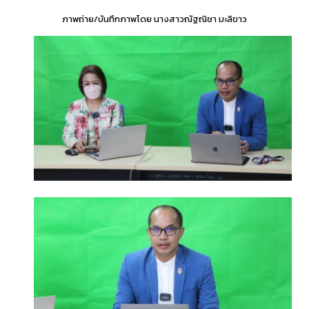
ภาพถ่าย/บันทึกภาพโดย นางสาวณัฐณิชา มะลิขาว