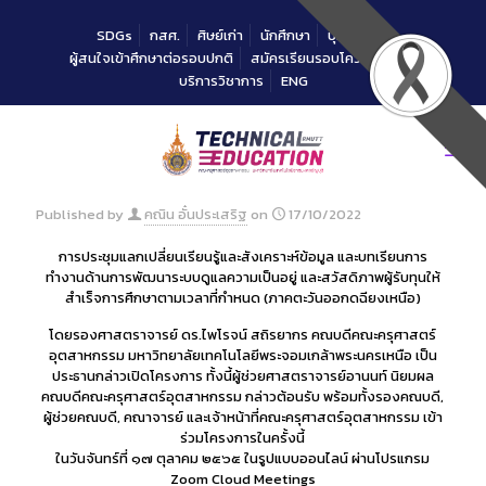
Skip
to
SDGs
กสศ.
ศิษย์เก่า
นักศึกษา
บุคลากร
Content
ผู้สนใจเข้าศึกษาต่อรอบปกติ
สมัครเรียนรอบโควตาคณะ
บริการวิชาการ
ENG
Published by
คณิน อั๋นประเสริฐ
on
17/10/2022
การประชุมแลกเปลี่ยนเรียนรู้และสังเคราะห์ข้อมูล และบทเรียนการ
ทำงานด้านการพัฒนาระบบดูแลความเป็นอยู่ และสวัสดิภาพผู้รับทุนให้
สำเร็จการศึกษาตามเวลาที่กำหนด (ภาคตะวันออกดฉียงเหนือ)
โดยรองศาสตราจารย์ ดร.ไพโรจน์ สถิรยากร คณบดีคณะครุศาสตร์
อุตสาหกรรม มหาวิทยาลัยเทคโนโลยีพระจอมเกล้าพระนครเหนือ เป็น
ประธานกล่าวเปิดโครงการ ทั้งนี้ผู้ช่วยศาสตราจารย์อานนท์ นิยมผล
คณบดีคณะครุศาสตร์อุตสาหกรรม กล่าวต้อนรับ พร้อมทั้งรองคณบดี,
ผู้ช่วยคณบดี, คณาจารย์ และเจ้าหน้าที่คณะครุศาสตร์อุตสาหกรรม เข้า
ร่วมโครงการในครั้งนี้
ในวันจันทร์ที่ ๑๗ ตุลาคม ๒๕๖๕ ในรูปแบบออนไลน์ ผ่านโปรแกรม
Zoom Cloud Meetings