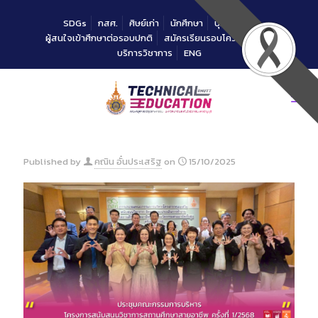
Skip
to
SDGs
กสศ.
ศิษย์เก่า
นักศึกษา
บุคลากร
Content
ผู้สนใจเข้าศึกษาต่อรอบปกติ
สมัครเรียนรอบโควตาคณะ
บริการวิชาการ
ENG
Published by
คณิน อั๋นประเสริฐ
on
15/10/2025