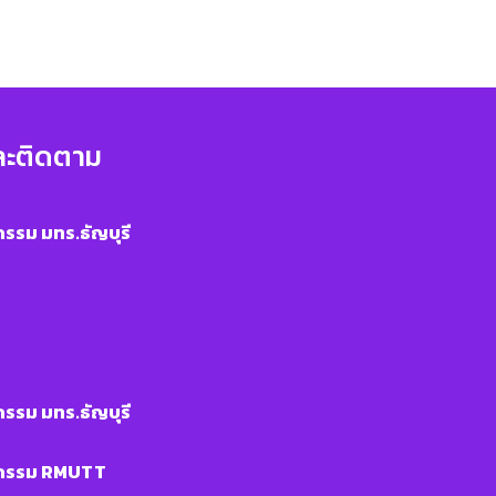
ละติดตาม
รรม มทร.ธัญบุรี
รรม มทร.ธัญบุรี
หกรรม RMUTT