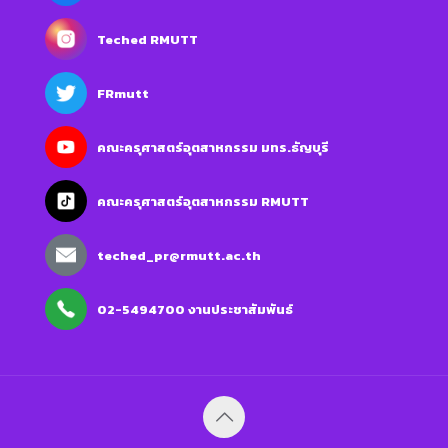
Teched RMUTT
FRmutt
คณะครุศาสตร์อุตสาหกรรม มทร.ธัญบุรี
คณะครุศาสตร์อุตสาหกรรม RMUTT
teched_pr@rmutt.ac.th
02-5494700 งานประชาสัมพันธ์