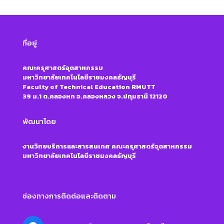
ที่อยู่
คณะครุศาสตร์อุตสาหกรรม
มหาวิทยาลัยเทคโนโลยีราชมงคลธัญบุรี
Faculty of Technical Education RMUTT
39 ม.1 ต.คลองหก อ.คลองหลวง จ.ปทุมธานี 12120
พัฒนาโดย
งานวิทยบริการและสารสนเทศ คณะครุศาสตร์อุตสาหกรรม
มหาวิทยาลัยเทคโนโลยีราชมงคลธัญบุรี
ช่องทางการติดต่อและติดตาม