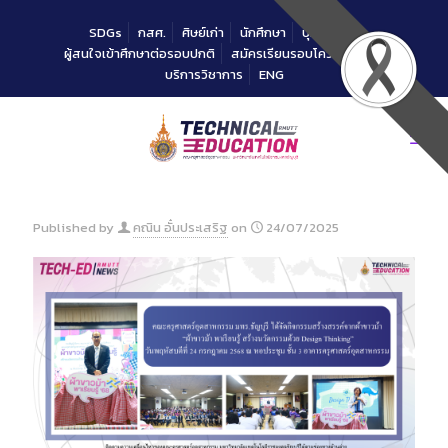
Skip
to
SDGs
กสศ.
ศิษย์เก่า
นักศึกษา
บุคลากร
Content
ผู้สนใจเข้าศึกษาต่อรอบปกติ
สมัครเรียนรอบโควตาคณะ
บริการวิชาการ
ENG
Published by
คณิน อั๋นประเสริฐ
on
24/07/2025