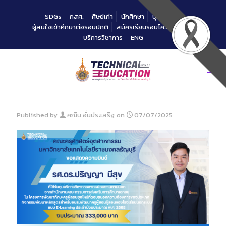
Skip
to
SDGs
กสศ.
ศิษย์เก่า
นักศึกษา
บุคลากร
Content
ผู้สนใจเข้าศึกษาต่อรอบปกติ
สมัครเรียนรอบโควตาคณะ
บริการวิชาการ
ENG
Published by
คณิน อั๋นประเสริฐ
on
07/07/2025