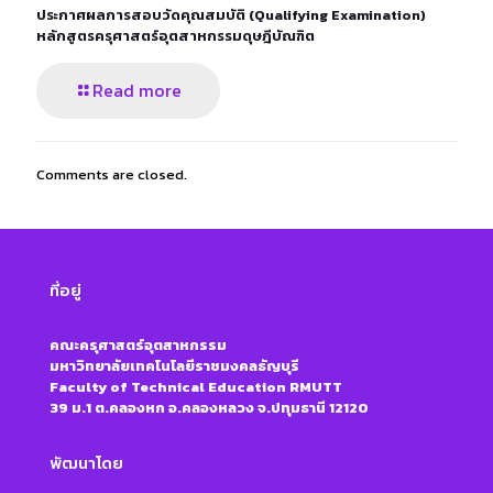
ประกาศผลการสอบวัดคุณสมบัติ (Qualifying Examination)
หลักสูตรครุศาสตร์อุตสาหกรรมดุษฎีบัณฑิต
Read more
Comments are closed.
ที่อยู่
คณะครุศาสตร์อุตสาหกรรม
มหาวิทยาลัยเทคโนโลยีราชมงคลธัญบุรี
Faculty of Technical Education RMUTT
39 ม.1 ต.คลองหก อ.คลองหลวง จ.ปทุมธานี 12120
พัฒนาโดย