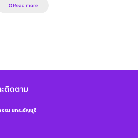
Read more
ละติดตาม
รรม มทร.ธัญบุรี