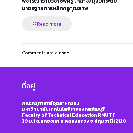
พิจารณารายวิชาชีพครู (กลาง) มุ่งยกระดับ
มาตรฐานการผลิตครูคุณภาพ
Read more
Comments are closed.
ที่อยู่
คณะครุศาสตร์อุตสาหกรรม
มหาวิทยาลัยเทคโนโลยีราชมงคลธัญบุรี
Faculty of Technical Education RMUTT
39 ม.1 ต.คลองหก อ.คลองหลวง จ.ปทุมธานี 12120