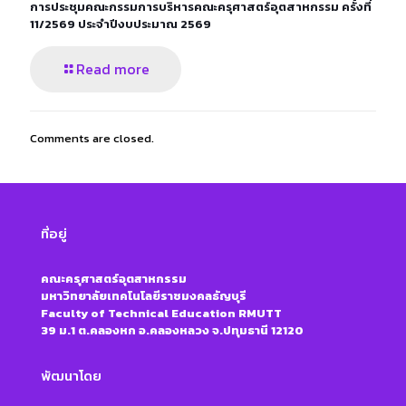
การประชุมคณะกรรมการบริหารคณะครุศาสตร์อุตสาหกรรม ครั้งที่
11/2569 ประจำปีงบประมาณ 2569
Read more
Comments are closed.
ที่อยู่
คณะครุศาสตร์อุตสาหกรรม
มหาวิทยาลัยเทคโนโลยีราชมงคลธัญบุรี
Faculty of Technical Education RMUTT
39 ม.1 ต.คลองหก อ.คลองหลวง จ.ปทุมธานี 12120
พัฒนาโดย