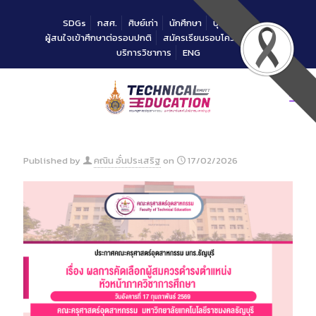
Skip
to
SDGs
กสศ.
ศิษย์เก่า
นักศึกษา
บุคลากร
Content
ผู้สนใจเข้าศึกษาต่อรอบปกติ
สมัครเรียนรอบโควตาคณะ
บริการวิชาการ
ENG
Published by
คณิน อั๋นประเสริฐ
on
17/02/2026