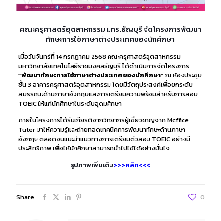
คณะครุศาสตร์อุตสาหกรรม มทร.ธัญบุรี จัด
โครงการพัฒนา
ทักษะการใช้ภาษาต่างประเทศของนักศึกษา
เมื่อวันจันทร์ที่ 14 กรกฎาคม 2568 คณะครุศาสตร์อุตสาหกรรม
มหาวิทยาลัยเทคโนโลยีราชมงคลธัญบุรี ได้ดำเนินการจัดโครงการ
“พัฒนาทักษะการใช้ภาษาต่างประเทศของนักศึกษา”
ณ ห้องประชุม
ชั้น 3 อาคารครุศาสตร์อุตสาหกรรม โดยมีวัตถุประสงค์เพื่อยกระดับ
สมรรถนะด้านภาษาอังกฤษและการเตรียมความพร้อมสำหรับการสอบ
TOEIC ให้แก่นักศึกษาในระดับอุดมศึกษา
ภายในโครงการได้รับเกียรติจากวิทยากรผู้เชี่ยวชาญจาก Mcffice
Tuter มาให้ความรู้และถ่ายทอดเทคนิคการพัฒนาทักษะด้านภาษา
อังกฤษ ตลอดจนแนะนำแนวทางการเตรียมตัวสอบ TOEIC อย่างมี
ประสิทธิภาพ เพื่อให้นักศึกษาสามารถนำไปใช้ได้อย่างมั่นใจ
รูปภาพเพิ่มเติม
>>>คลิก<<<
Share
0