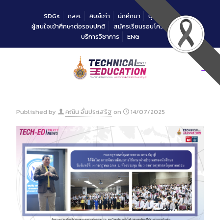
Skip
to
SDGs
กสศ.
ศิษย์เก่า
นักศึกษา
บุคลากร
Content
ผู้สนใจเข้าศึกษาต่อรอบปกติ
สมัครเรียนรอบโควตาคณะ
บริการวิชาการ
ENG
Published by
คณิน อั๋นประเสริฐ
on
14/07/2025