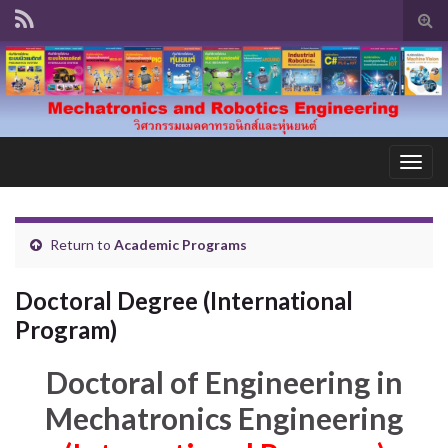
Tog
sear
for
Togg
navig
Return to
Academic Programs
Doctoral Degree (International
Program)
Doctoral of Engineering in
Mechatronics Engineering